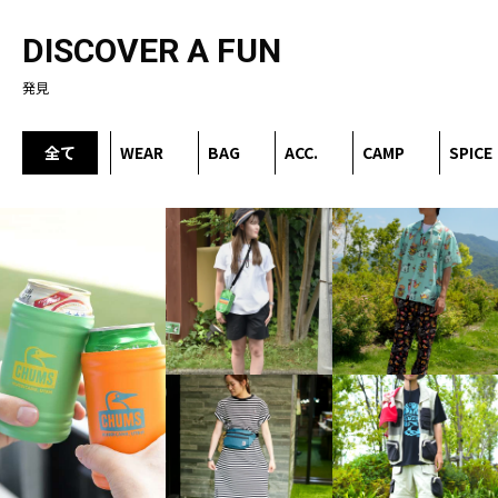
DISCOVER A FUN
発見
全て
WEAR
BAG
ACC.
CAMP
SPICE