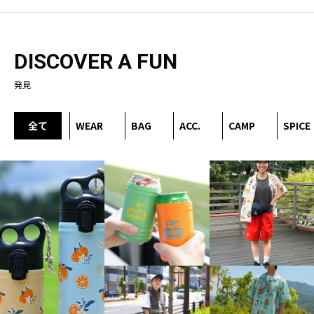
DISCOVER A FUN
発見
全て
WEAR
BAG
ACC.
CAMP
SPICE