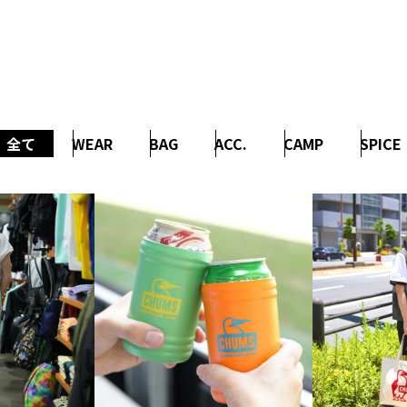
全て
WEAR
BAG
ACC.
CAMP
SPICE