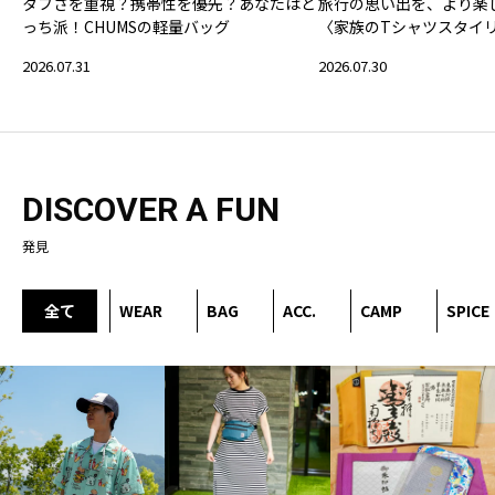
タフさを重視？携帯性を優先？あなたはど
旅行の思い出を、より楽
っち派！CHUMSの軽量バッグ
〈家族のTシャツスタイ
2026.07.31
2026.07.30
DISCOVER A FUN
発見
全て
WEAR
BAG
ACC.
CAMP
SPICE