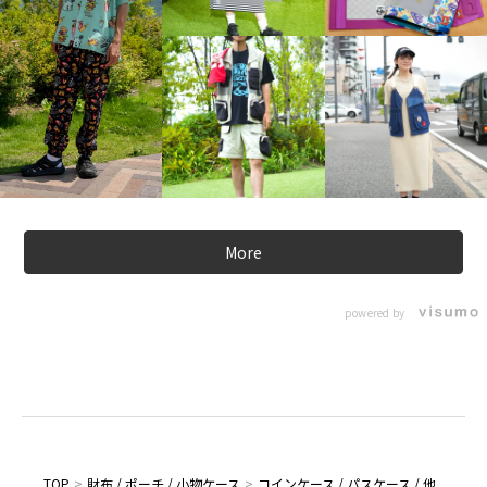
More
powered by
TOP
>
財布 / ポーチ / 小物ケース
>
コインケース / パスケース / 他