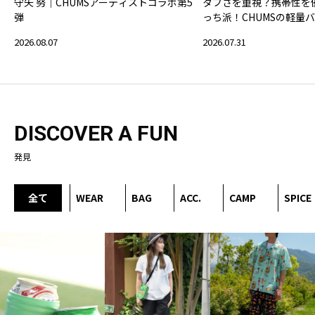
守矢 努｜CHUMSアーティストコラボ第5
タフさを重視？携帯性を
弾
っち派！CHUMSの軽量
2026.08.07
2026.07.31
DISCOVER A FUN
発見
全て
WEAR
BAG
ACC.
CAMP
SPICE