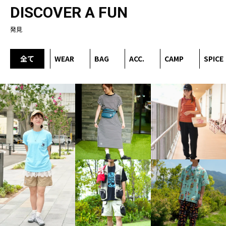
DISCOVER A FUN
発見
全て
WEAR
BAG
ACC.
CAMP
SPICE