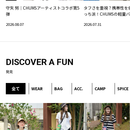
守矢 努｜CHUMSアーティストコラボ第5
タフさを重視？携帯性を
弾
っち派！CHUMSの軽量
2026.08.07
2026.07.31
DISCOVER A FUN
発見
全て
WEAR
BAG
ACC.
CAMP
SPICE