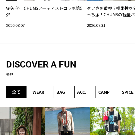
守矢 努｜CHUMSアーティストコラボ第5
タフさを重視？携帯性を
弾
っち派！CHUMSの軽量
2026.08.07
2026.07.31
DISCOVER A FUN
発見
全て
WEAR
BAG
ACC.
CAMP
SPICE