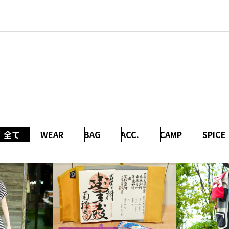
全て
WEAR
BAG
ACC.
CAMP
SPICE