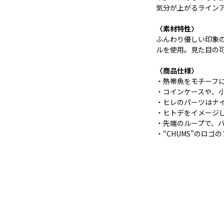
気分が上がるライン
〈素材特性〉
ふんわり優しい印象
ルを使用。見た目の
〈商品仕様〉
・熱帯魚をモチーフ
・コインケースや、
・ヒレのパーツはナ
・ヒトデをイメージ
・先端のループで、
・“CHUMS”のロゴ