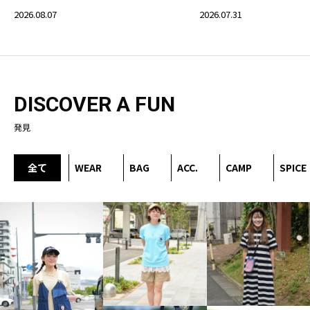
2026.08.07
2026.07.31
DISCOVER A FUN
発見
全て
WEAR
BAG
ACC.
CAMP
SPICE