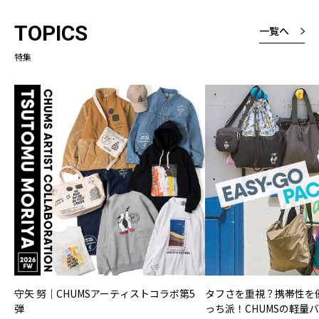
TOPICS
一覧へ
特集
守矢 努｜CHUMSアーティストコラボ第5
タフさを重視？携帯性を
弾
っち派！CHUMSの軽量