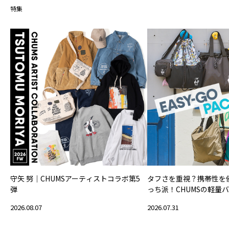
特集
守矢 努｜CHUMSアーティストコラボ第5
タフさを重視？携帯性を
弾
っち派！CHUMSの軽量
2026.08.07
2026.07.31