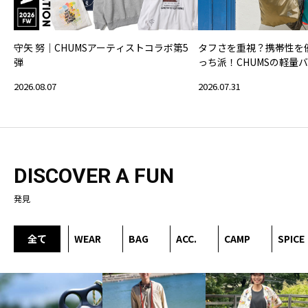
守矢 努｜CHUMSアーティストコラボ第5
タフさを重視？携帯性を
弾
っち派！CHUMSの軽量
2026.08.07
2026.07.31
DISCOVER A FUN
発見
全て
WEAR
BAG
ACC.
CAMP
SPICE