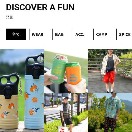
DISCOVER A FUN
発見
全て
WEAR
BAG
ACC.
CAMP
SPICE