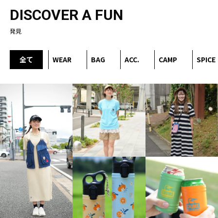
DISCOVER A FUN
発見
全て
WEAR
BAG
ACC.
CAMP
SPICE