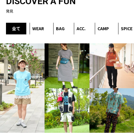
DISCOVER A FUN
発見
全て
WEAR
BAG
ACC.
CAMP
SPICE