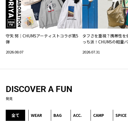
守矢 努｜CHUMSアーティストコラボ第5
タフさを重視？携帯性を
弾
っち派！CHUMSの軽量
2026.08.07
2026.07.31
DISCOVER A FUN
発見
全て
WEAR
BAG
ACC.
CAMP
SPICE