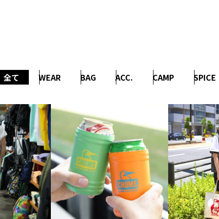
全て
WEAR
BAG
ACC.
CAMP
SPICE