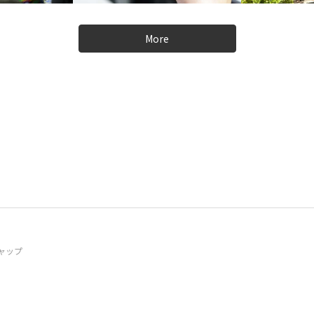
More
ャップ