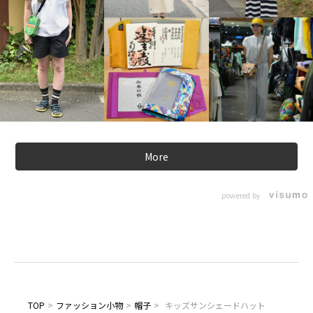
More
powered by
TOP
>
ファッション小物
>
帽子
>
キッズサンシェードハット