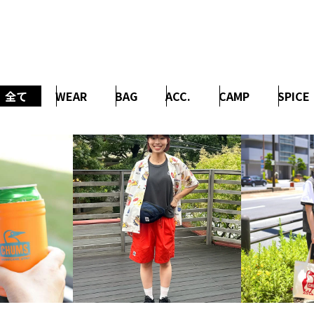
全て
WEAR
BAG
ACC.
CAMP
SPICE