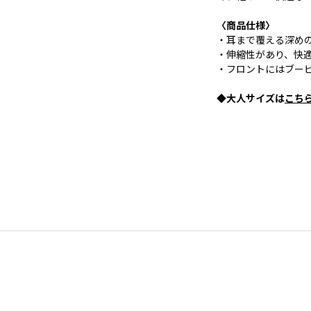
〈商品仕様〉
・耳まで覆える深め
・伸縮性があり、快
・フロントにはブー
◆大人サイズは
こち