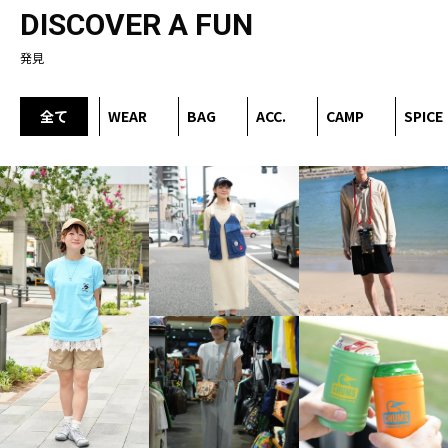
DISCOVER A FUN
発見
全て
WEAR
BAG
ACC.
CAMP
SPICE