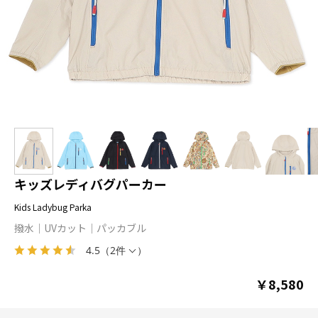
キッズレディバグパーカー
Kids Ladybug Parka
撥水
UVカット
パッカブル
4.5
（
2件
）
￥8,580