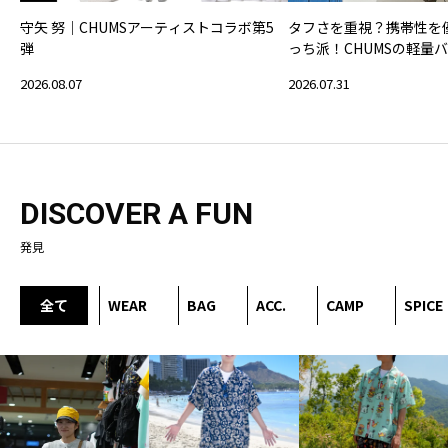
守矢 努｜CHUMSアーティストコラボ第5
タフさを重視？携帯性を
弾
っち派！CHUMSの軽量
2026.08.07
2026.07.31
DISCOVER A FUN
発見
全て
WEAR
BAG
ACC.
CAMP
SPICE