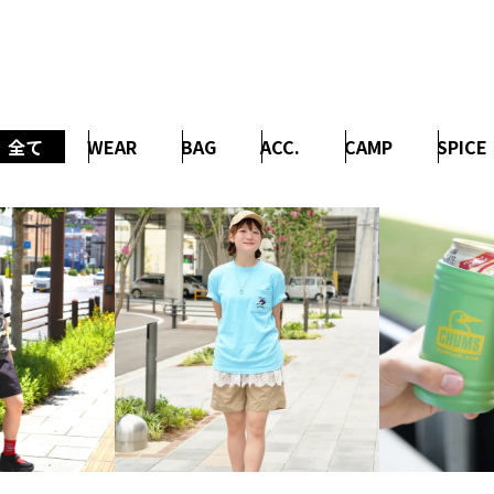
全て
WEAR
BAG
ACC.
CAMP
SPICE