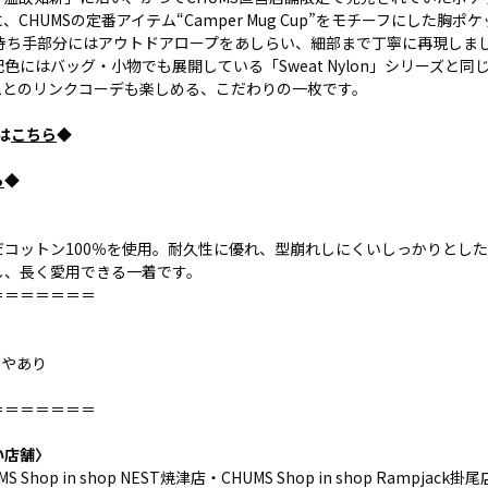
CHUMSの定番アイテム“Camper Mug Cup”をモチーフにした胸
の持ち手部分にはアウトドアロープをあしらい、細部まで丁寧に再現しま
色にはバッグ・小物でも展開している「Sweat Nylon」シリーズと同
ムとのリンクコーデも楽しめる、こだわりの一枚です。
pは
こちら
◆
ら
◆
だコットン100％を使用。耐久性に優れ、型崩れしにくいしっかりとし
し、長く愛用できる一着です。
＝＝＝＝＝＝＝
ややあり
＝＝＝＝＝＝＝
い店舗〉
Shop in shop NEST焼津店・CHUMS Shop in shop Rampjack掛尾店