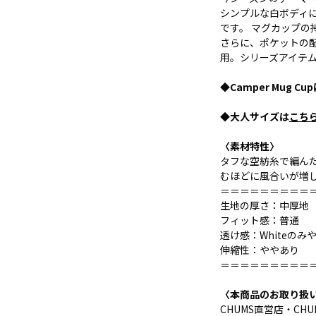
シンプルな白ボディに、
です。 マグカップ
さらに、ポケットの配
用。シリーズアイテ
◆Camper Mug Cu
◆大人サイズは
こち
〈素材特性〉
タフな空紡糸で編ん
むほどに風合いが増
＝＝＝＝＝＝＝＝＝
生地の厚さ：中厚地
フィット感：普通
透け感：Whiteのみ
伸縮性：ややあり
＝＝＝＝＝＝＝＝＝
〈本商品のお取り扱
CHUMS直営店・CHUMS 