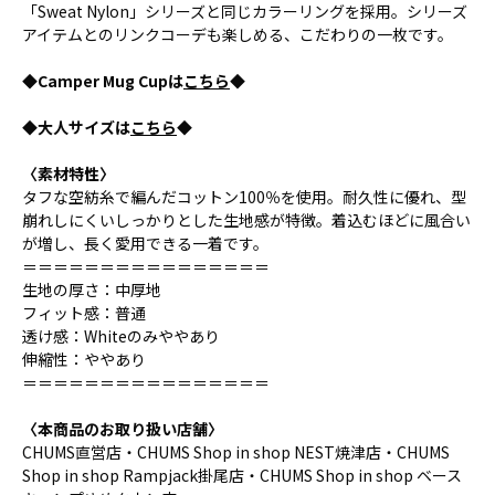
「Sweat Nylon」シリーズと同じカラーリングを採用。シリーズ
アイテムとのリンクコーデも楽しめる、こだわりの一枚です。
◆Camper Mug Cupは
こちら
◆
◆大人サイズは
こちら
◆
〈素材特性〉
タフな空紡糸で編んだコットン100％を使用。耐久性に優れ、型
崩れしにくいしっかりとした生地感が特徴。着込むほどに風合い
が増し、長く愛用できる一着です。
＝＝＝＝＝＝＝＝＝＝＝＝＝＝＝＝
生地の厚さ：中厚地
フィット感：普通
透け感：Whiteのみややあり
伸縮性：ややあり
＝＝＝＝＝＝＝＝＝＝＝＝＝＝＝＝
〈本商品のお取り扱い店舗〉
CHUMS直営店・CHUMS Shop in shop NEST焼津店・CHUMS
Shop in shop Rampjack掛尾店・CHUMS Shop in shop ベース