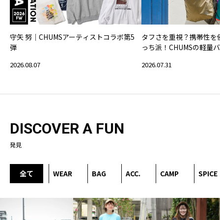
守矢 努｜CHUMSアーティストコラボ第5
タフさを重視？携帯性を
弾
っち派！CHUMSの軽量
2026.08.07
2026.07.31
DISCOVER A FUN
発見
全て
WEAR
BAG
ACC.
CAMP
SPICE