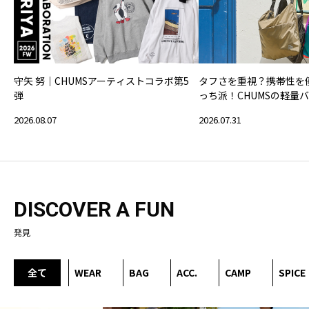
守矢 努｜CHUMSアーティストコラボ第5
タフさを重視？携帯性を
弾
っち派！CHUMSの軽量
2026.08.07
2026.07.31
DISCOVER A FUN
発見
全て
WEAR
BAG
ACC.
CAMP
SPICE