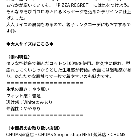
おなかが空いていても、「PIZZA REGRET」には気をつけよう。
そんなあそびゴコロあふれるメッセージを込めたデザインに仕上
げました。
大人サイズの展開もあるので、親子リンクコーデにもおすすめで
す◎。
◆大人サイズは
こちら
◆
〈素材特性〉
タフな空紡糸で編んだコットン100％を使用。耐久性に優れ、型
崩れしにくいしっかりとした生地感が特徴。表面には起毛感があ
り、あたたかな肌触りで一枚で着やすいのも魅力です。
＝＝＝＝＝＝＝＝＝＝＝＝＝＝＝＝＝＝
生地の厚さ：やや厚い
フィット感：普通
透け感：Whiteのみあり
伸縮性：ややあり
＝＝＝＝＝＝＝＝＝＝＝＝＝＝＝＝＝＝
〈本商品のお取り扱い店舗〉
CHUMS直営店・CHUMS Shop in shop NEST焼津店・CHUMS