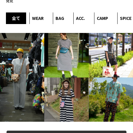
発見
全て
WEAR
BAG
ACC.
CAMP
SPICE