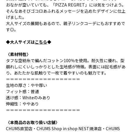
おなかが空いていても、「PIZZA REGRET」には気をつけよう。
そんなあそびゴコロあふれるメッセージを込めたデザインに仕上
げました。
大人サイズの展開もあるので、親子リンクコーデにもおすすめで
す◎。
◆大人サイズは
こちら
◆
〈素材特性〉
タフな空紡糸で編んだコットン100％を使用。耐久性に優れ、型
崩れしにくいしっかりとした生地感が特徴。表面には起毛感があ
り、あたたかな肌触りで一枚で着やすいのも魅力です。
＝＝＝＝＝＝＝＝＝＝＝＝＝＝＝＝＝＝
生地の厚さ：やや厚い
フィット感：普通
透け感：Whiteのみあり
伸縮性：ややあり
＝＝＝＝＝＝＝＝＝＝＝＝＝＝＝＝＝＝
〈本商品のお取り扱い店舗〉
CHUMS直営店・CHUMS Shop in shop NEST焼津店・CHUMS