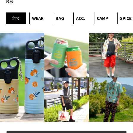
発見
全て
WEAR
BAG
ACC.
CAMP
SPICE