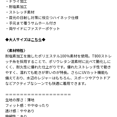
・ドライ加工
・耐塩素加工
・ストレッチ素材
・首元の日射し対策に役立つハイネック仕様
・手元まで覆うサムホール付き
・両サイドにファスナーポケット
◆大人サイズは
こちら
◆
〈素材特性〉
耐塩素加工を施したポリエステル100％素材を使用。T800ストレ
ッチ糸を採用することで、ポリウレタン混素材に比べて脆化しに
くく、耐久性に優れた仕上がりです。優れたストレッチ性で動き
やすく、濡れても乾きが早いのが特長。さらにUVカット機能も
備えており、水辺のレジャーはもちろん、スポーツやアウトドア
などアクティブなシーンでも快適に着用できます。
＝＝＝＝＝＝＝＝＝＝＝＝＝＝＝＝＝＝
生地の厚さ：薄地
フィット感：ややゆったり
透け感：ややあり
伸縮性：あり