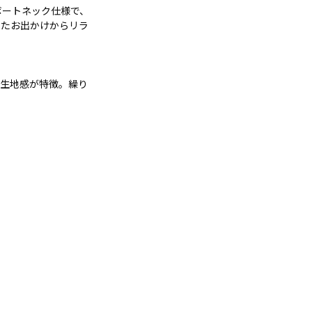
ボートネック仕様で、
したお出かけからリラ
た生地感が特徴。繰り