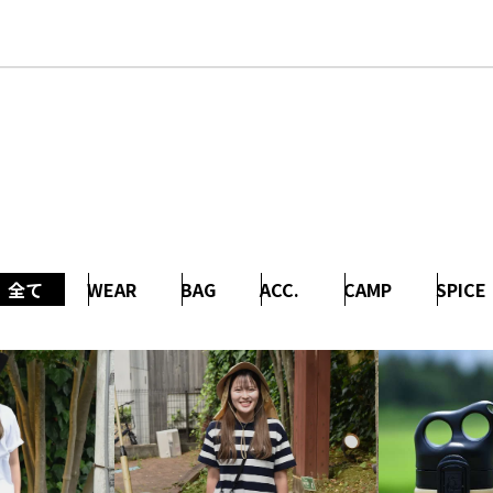
全て
WEAR
BAG
ACC.
CAMP
SPICE