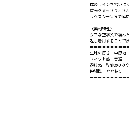
体のラインを拾いに
首元をすっきりとき
ックスシーンまで幅
〈素材特性〉
タフな空紡糸で編ん
返し着用することで
＝＝＝＝＝＝＝＝＝
生地の厚さ：中厚地
フィット感：普通
透け感：Whiteのみ
伸縮性：ややあり
＝＝＝＝＝＝＝＝＝