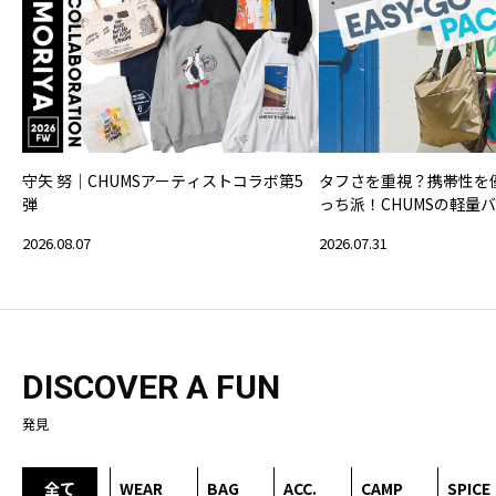
守矢 努｜CHUMSアーティストコラボ第5
タフさを重視？携帯性を
弾
っち派！CHUMSの軽量
2026.08.07
2026.07.31
DISCOVER A FUN
発見
全て
WEAR
BAG
ACC.
CAMP
SPICE