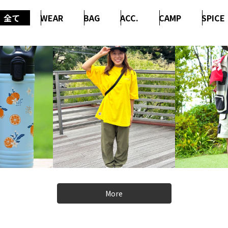
全て
WEAR
BAG
ACC.
CAMP
SPICE
More