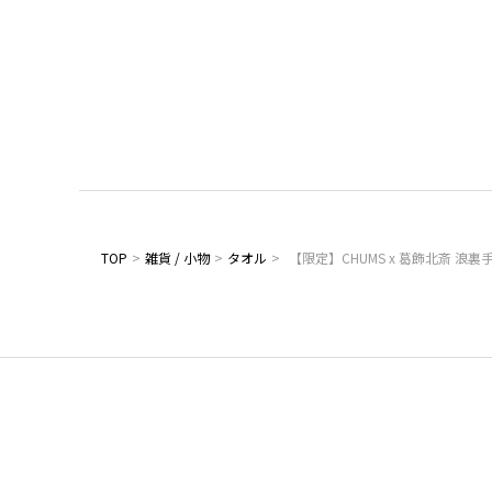
TOP
>
雑貨 / 小物
>
タオル
>
【限定】CHUMS x 葛飾北斎 浪裏