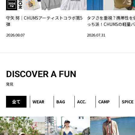
守矢 努｜CHUMSアーティストコラボ第5
タフさを重視？携帯性を
弾
っち派！CHUMSの軽量
2026.08.07
2026.07.31
DISCOVER A FUN
発見
全て
WEAR
BAG
ACC.
CAMP
SPICE