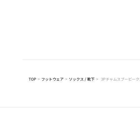
TOP
>
フットウェア
>
ソックス / 靴下
>
3Pチャムスブービー