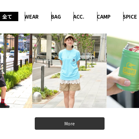
全て
WEAR
BAG
ACC.
CAMP
SPICE
More