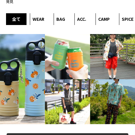
発見
全て
WEAR
BAG
ACC.
CAMP
SPICE