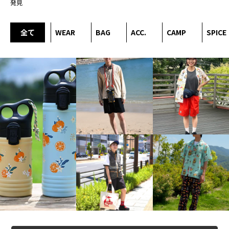
発見
全て
WEAR
BAG
ACC.
CAMP
SPICE