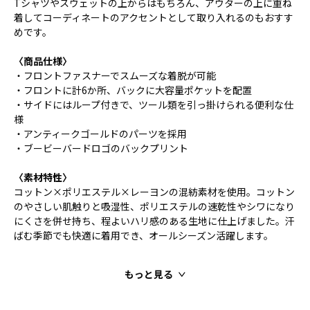
Tシャツやスウェットの上からはもちろん、アウターの上に重ね
着してコーディネートのアクセントとして取り入れるのもおすす
めです。
〈商品仕様〉
・フロントファスナーでスムーズな着脱が可能
・フロントに計6か所、バックに大容量ポケットを配置
・サイドにはループ付きで、ツール類を引っ掛けられる便利な仕
様
・アンティークゴールドのパーツを採用
・ブービーバードロゴのバックプリント
〈素材特性〉
コットン×ポリエステル×レーヨンの混紡素材を使用。コットン
のやさしい肌触りと吸湿性、ポリエステルの速乾性やシワになり
にくさを併せ持ち、程よいハリ感のある生地に仕上げました。汗
ばむ季節でも快適に着用でき、オールシーズン活躍します。
もっと見る