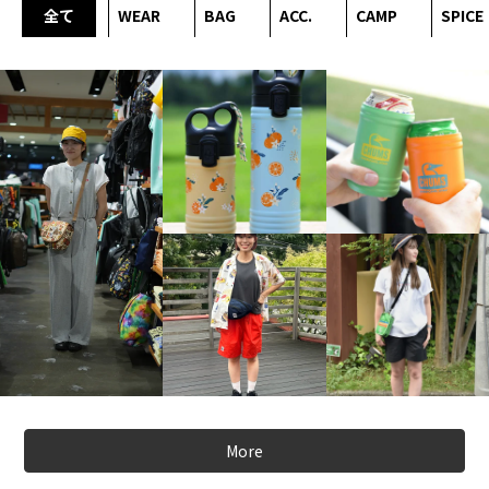
全て
WEAR
BAG
ACC.
CAMP
SPICE
More