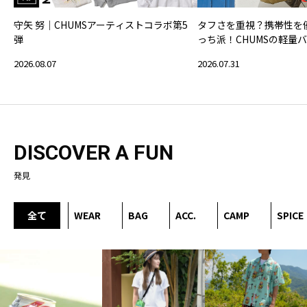
守矢 努｜CHUMSアーティストコラボ第5
タフさを重視？携帯性を
弾
っち派！CHUMSの軽量
2026.08.07
2026.07.31
DISCOVER A FUN
発見
全て
WEAR
BAG
ACC.
CAMP
SPICE