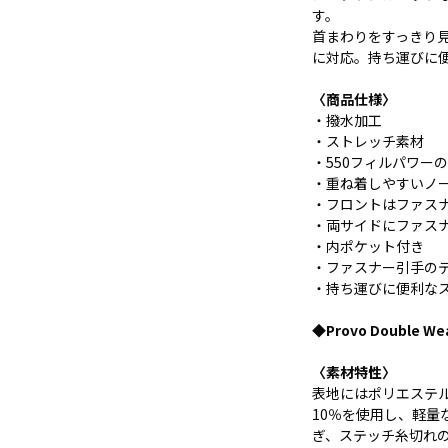
す。
首まわりをすっきり
に対応。持ち運びに
〈商品仕様〉
・撥水加工
・ストレッチ素材
・550フィルパワー
・重ね着しやすいノ
・フロントはファス
・両サイドにファス
・内ポケット付き
・ファスナー引手の
・持ち運びに便利な
◆Provo Double We
〈素材特性〉
表地にはポリエステ
10％を使用し、軽
ぎ、ステッチ糸切れ