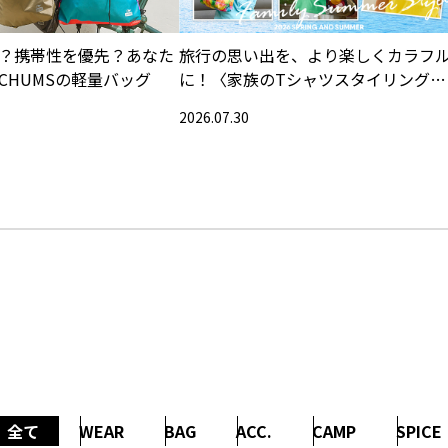
？携帯性を優先？あなた
旅行の思い出を、より楽しくカラフ
CHUMSの軽量バッグ
に！〈家族のTシャツスタイリング特
集〉
2026.07.30
全て
WEAR
BAG
ACC.
CAMP
SPICE