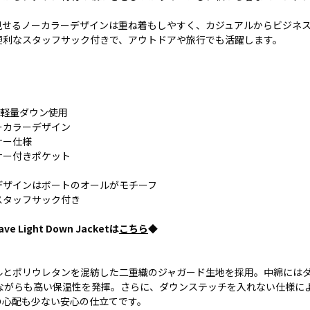
見せるノーカラーデザインは重ね着もしやすく、カジュアルからビジネ
便利なスタッフサック付きで、アウトドアや旅行でも活躍します。
の軽量ダウン使用
ーカラーデザイン
ナー仕様
ナー付きポケット
デザインはボートのオールがモチーフ
スタッフサック付き
ave Light Down Jacketは
こちら
◆
ルとポリウレタンを混紡した二重織のジャガード生地を採用。中綿にはダ
量ながらも高い保温性を発揮。さらに、ダウンステッチを入れない仕様に
の心配も少ない安心の仕立てです。