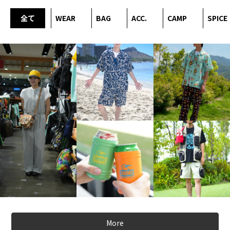
全て
WEAR
BAG
ACC.
CAMP
SPICE
More