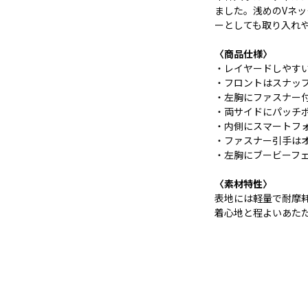
ました。浅めのVネ
ーとしても取り入れ
〈商品仕様〉
・レイヤードしやす
・フロントはスナッ
・左胸にファスナー
・両サイドにパッチ
・内側にスマートフ
・ファスナー引手は
・左胸にブービーフ
〈素材特性〉
表地には軽量で耐摩耗
着心地と程よいあた