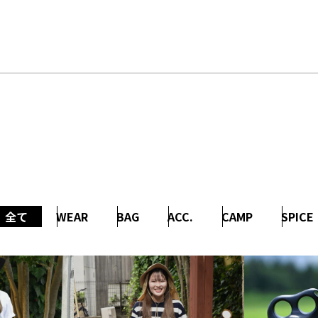
全て
WEAR
BAG
ACC.
CAMP
SPICE