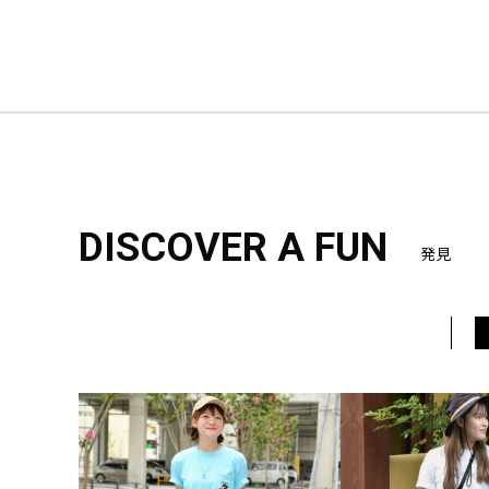
DISCOVER A FUN
発見