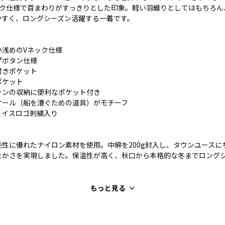
ック仕様で首まわりがすっきりとした印象。軽い羽織りとしてはもちろん
やすく、ロングシーズン活躍する一着です。
い浅めのVネック仕様
プボタン仕様
付きポケット
ポケット
ォンの収納に便利なポケット付き
オール（船を漕ぐための道具）がモチーフ
ェイスロゴ刺繍入り
性に優れたナイロン素材を使用。中綿を200g封入し、タウンユースに
たかさを実現しました。保温性が高く、秋口から本格的な冬までロング
もっと見る