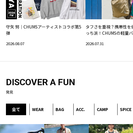
守矢 努｜CHUMSアーティストコラボ第5
タフさを重視？携帯性を
弾
っち派！CHUMSの軽量
2026.08.07
2026.07.31
DISCOVER A FUN
発見
全て
WEAR
BAG
ACC.
CAMP
SPICE