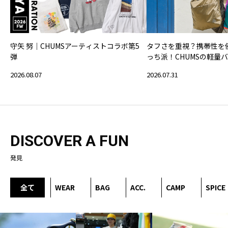
守矢 努｜CHUMSアーティストコラボ第5
タフさを重視？携帯性を
弾
っち派！CHUMSの軽量
2026.08.07
2026.07.31
DISCOVER A FUN
発見
全て
WEAR
BAG
ACC.
CAMP
SPICE