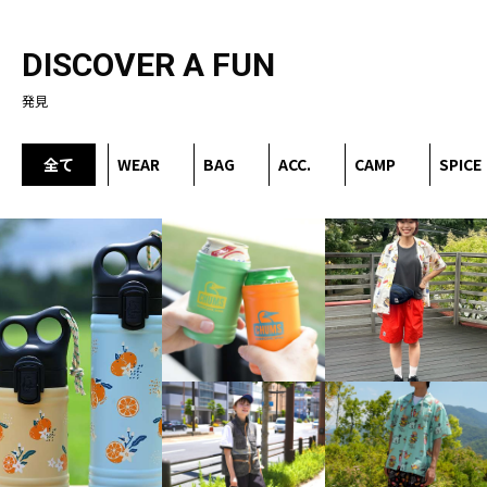
DISCOVER A FUN
発見
全て
WEAR
BAG
ACC.
CAMP
SPICE