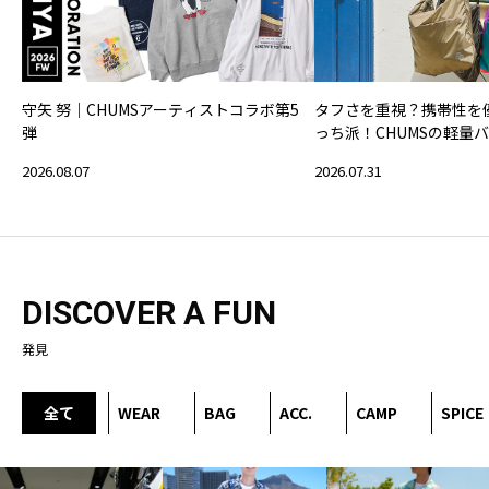
守矢 努｜CHUMSアーティストコラボ第5
タフさを重視？携帯性を
弾
っち派！CHUMSの軽量
2026.08.07
2026.07.31
DISCOVER A FUN
発見
全て
WEAR
BAG
ACC.
CAMP
SPICE