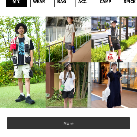
全て
WEAR
BAG
ACC.
CAMP
SPICE
More