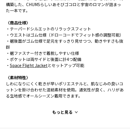
構築した、CHUMSらしいあそびゴコロと宇宙のロマンが詰まっ
た一本です。
〈商品仕様〉
・テーパードシルエットのリラックスフィット
・ウエストはゴム仕様（ドローコードでフィット感の調整可能）
・裾後面がゴム仕様で足元をすっきり見せつつ、動きやすさも抜
群
・裾ファスナー付きで着脱しやすい仕様
・ポケットは両サイドと後面に計4つ配備
・
Space Flight Jacket
とセットアップ可能
〈素材特性〉
しわになりにくく乾きが早いポリエステルと、肌なじみの良いコ
ットンを掛け合わせた混紡素材を使用。通気性が良く、ハリがあ
る生地感でオールシーズン着用できます。
もっと見る