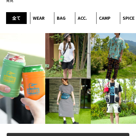
発見
全て
WEAR
BAG
ACC.
CAMP
SPICE