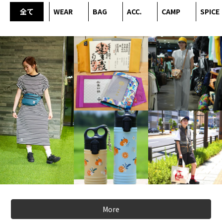
全て
WEAR
BAG
ACC.
CAMP
SPICE
More