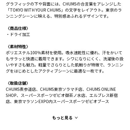
グラフィックの下や背面には、CHUMSの合言葉をアレンジした
「TOKYO WITH YOUR CHUMS」の文字をレイアウト。東京のラ
ンニングシーンに映える、特別感あふれるデザインです。
〈商品仕様〉
・ドライ加工
〈素材特性〉
ポリエステル100％素材を使用。吸水速乾性に優れ、汗をかいて
もサラッと快適に着用できます。シワになりにくく、洗濯後の扱
いやすさも魅力。軽量でさらりとした肌触りが特徴で、ランニン
グをはじめとしたアクティブシーンに最適な一枚です。
〈取扱店舗〉
CHUMS表参道店、CHUMS東京ソラマチ店、CHUMS ONLINE
SHOP、スーパースポーツゼビオ御茶ノ水店、エルブレス新宿
店、東京マラソンEXPO内スーパースポーツゼビオブース
もっと見る