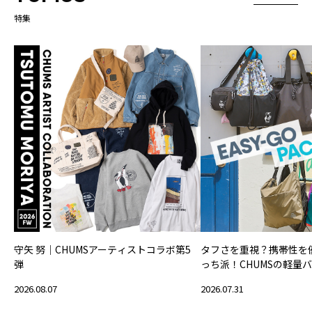
特集
守矢 努｜CHUMSアーティストコラボ第5
タフさを重視？携帯性を
弾
っち派！CHUMSの軽量
2026.08.07
2026.07.31