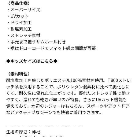
〈商品仕様〉
・オーバーサイズ
・UVカット
・ドライ加工
・耐塩素加工
・ストレッチ素材
・手元まで覆うサムホール付き
・裾はドローコードでフィット感の調節が可能
◆キッズサイズは
こちら
◆
〈素材特性〉
耐塩素加工を施したポリエステル100％素材を使用。T800ストレ
ッチ糸を採用することで、ポリウレタン混素材に比べて脆化しに
くく、耐久性に優れた仕上がりです。優れたストレッチ性で動き
やすく、濡れても乾きが早いのが特長。さらにUVカット機能も
備えており、水辺のレジャーはもちろん、スポーツやアウトドア
などアクティブなシーンでも快適に着用できます。
＝＝＝＝＝＝＝＝＝＝＝＝＝＝＝＝＝＝
生地の厚さ：薄地