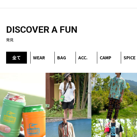
DISCOVER A FUN
発見
全て
WEAR
BAG
ACC.
CAMP
SPICE