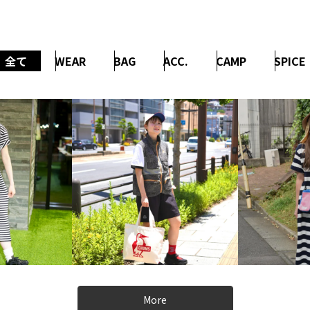
全て
WEAR
BAG
ACC.
CAMP
SPICE
More