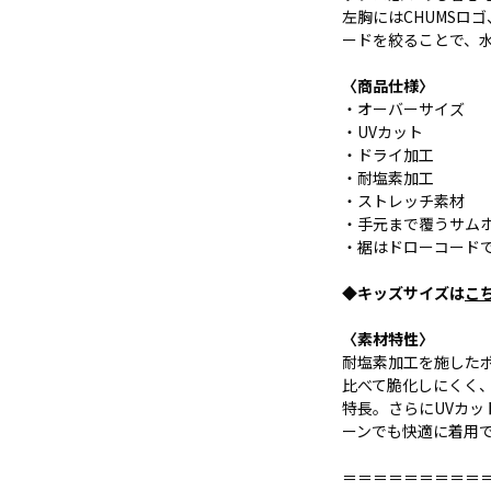
左胸にはCHUMSロ
ードを絞ることで、
〈商品仕様〉
・オーバーサイズ
・UVカット
・ドライ加工
・耐塩素加工
・ストレッチ素材
・手元まで覆うサム
・裾はドローコード
◆キッズサイズは
こ
〈素材特性〉
耐塩素加工を施したポ
比べて脆化しにくく
特長。さらにUVカ
ーンでも快適に着用
＝＝＝＝＝＝＝＝＝