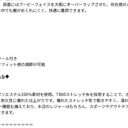
ゴ、背面にはブービーフェイスを大胆にオーバーラップさせた、存在感の
水中でも裾がめくれにくく、快適に着用できます。
ホール付き
でフィット感の調節が可能
ちら
◆
リエステル100％素材を使用。T800ストレッチ糸を採用することで、
、耐久性に優れた仕上がりです。優れたストレッチ性で動きやすく、濡
ット機能も備えており、水辺のレジャーはもちろん、スポーツやアウトド
できます。
＝＝＝＝＝＝＝＝＝